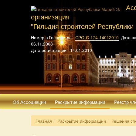
Ас
организация
"Гильдия строителей Республики
Номер в Госреестре:
СРО-С-174-14012010
Дата вн
06.11.2008
Дата регистрации: 14.01.2010
Об Ассоциации
Раскрытие информации
Реестр чл
Главная
Раскрытие информации
Решения сп