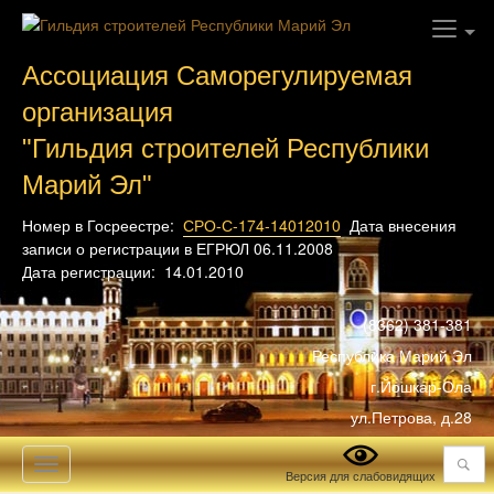
Ассоциация Саморегулируемая
организация
"Гильдия строителей Республики
Марий Эл"
Номер в Госреестре:
СРО-С-174-14012010
Дата внесения
записи о регистрации в ЕГРЮЛ 06.11.2008
Дата регистрации: 14.01.2010
(8362) 381-381
Республика Марий Эл
г.Йошкар-Ола
ул.Петрова, д.28
Поиск
Toggle
Версия для слабовидящих
navigation