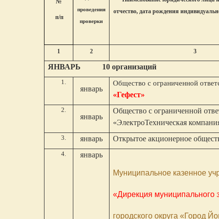
№
проведения
отчество, дата рождения индивидуаль
п/п
проверки
1
2
3
ЯНВАРЬ 10 организаций
Общество с ограниченной ответ
январь
«Гефест»
Общество с ограниченной отв
январь
«ЭлектроТехническая компан
январь
Открытое акционерное общес
январь
Муниципальное казенное уч
«Дирекция муниципального 
городского округа «Город Й