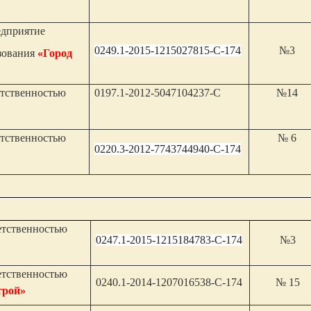
едприятие
0249.1-2015-1215027815-С-174
№3
зования
«Город
етственностью
0197.1-2012-5047104237-С
№14
етственностью
№ 6
0220.3-2012-7743744940-С-174
етственностью
0247.1-2015-1215184783-С-174
№3
етственностью
0240.1-2014-1207016538-С-174
№ 15
трой»