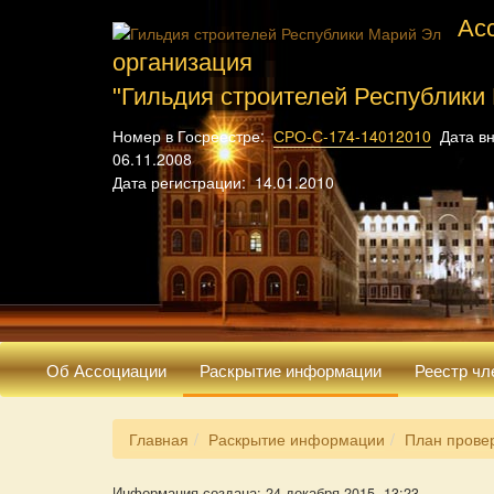
Ас
организация
"Гильдия строителей Республики
Номер в Госреестре:
СРО-С-174-14012010
Дата вн
06.11.2008
Дата регистрации: 14.01.2010
Об Ассоциации
Раскрытие информации
Реестр чл
Главная
Раскрытие информации
План прове
Информация создана: 24 декабря 2015, 13:23