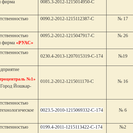
я фирма
0085.3-2012-1215014950-С
етственностью
0090.2-2012-1215112387-С
№ 17
етственностью
0095.2-2012-1215047917-С
№ 26
я фирма
«РУАС»
етственностью
0230.4-2013-1207015319-С-174
№19
едприятие
троцентраль №1»
0101.2-2012-1215011170-С
№ 16
"Город Йошкар-
етственностью
технологическое
0023.5-2010-1215069332-С-174
№ 6
етственностью
0199.4-2011-1215113422-С-174
№2