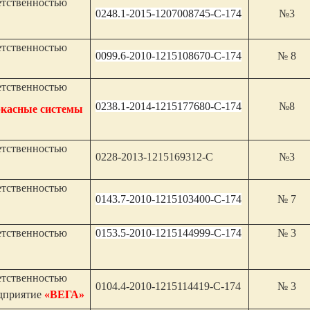
етственностью
0248.1-2015-1207008745-С-174
№3
етственностью
0099.6-2010-1215108670-С-174
№ 8
етственностью
0238.1-2014-1215177680-С-174
№8
касные системы
етственностью
0228-2013-1215169312-С
№3
етственностью
0143.7-2010-1215103400-С-174
№ 7
етственностью
0153.5-2010-1215144999-С-174
№ 3
етственностью
0104.4-2010-1215114419-С-174
№ 3
едприятие
«ВЕГА»