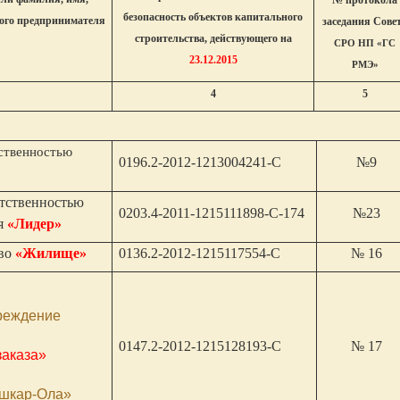
№ протокола
безопасность объектов капитального
ного предпринимателя
заседания Сове
строительства, действующего на
СРО НП «ГС
23.12.2015
РМЭ»
4
5
ственностью
0196.2-2012-1213004241-С
№9
етственностью
0203.4-2011-1215111898-С-174
№23
ия
«Лидер»
тво
«Жилище»
0136.2-2012-1215117554-С
№ 16
реждение
0147.2-2012-1215128193-С
№ 17
заказа»
ошкар-Ола»