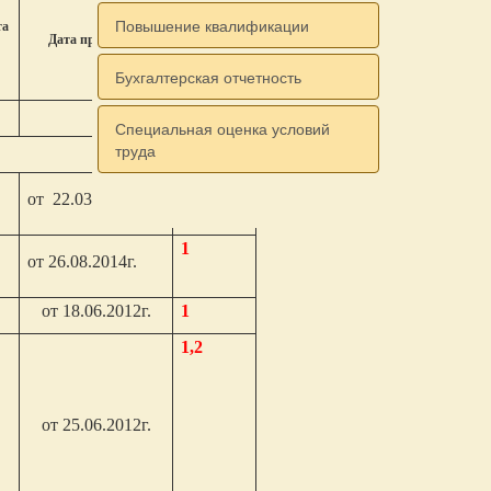
Повышение квалификации
проверки
та
Дата протокола
Бухгалтерская отчетность
6
7
Специальная оценка условий
труда
1
от 22.03.2012г.
1
от 26.08.2014г.
от 18.06.2012г.
1
1,2
от 25.06.2012г.