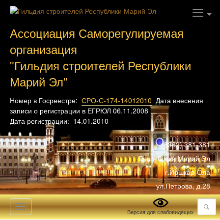
Ассоциация Саморегулируемая
организация
"Гильдия строителей Республики
Марий Эл"
Номер в Госреестре:
СРО-С-174-14012010
Дата внесения
записи о регистрации в ЕГРЮЛ 06.11.2008
Дата регистрации: 14.01.2010
(8362) 381-381
Республика Марий Эл
г.Йошкар-Ола
ул.Петрова, д.28
Поиск
Toggle
Версия для слабовидящих
navigation