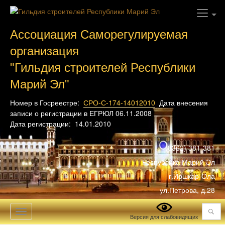
Ассоциация Саморегулируемая
организация
"Гильдия строителей Республики
Марий Эл"
Номер в Госреестре:
СРО-С-174-14012010
Дата внесения
записи о регистрации в ЕГРЮЛ 06.11.2008
Дата регистрации: 14.01.2010
(8362) 381-381
Республика Марий Эл
г.Йошкар-Ола
ул.Петрова, д.28
Поиск
Toggle
Версия для слабовидящих
navigation